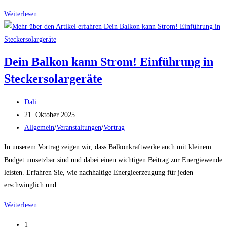
Solar
Weiterlesen
für
alle
–
Dein Balkon kann Strom! Einführung in
jetzt
Steckersolargeräte
erst
recht!
Beitrags-
Informationsveranstaltung
Dali
Autor:
Beitrag
für
21. Oktober 2025
veröffentlicht:
Beitrags-
die
Allgemein
/
Veranstaltungen
/
Vortrag
Kategorie:
Steckersolaranlage
In unserem Vortrag zeigen wir, dass Balkonkraftwerke auch mit kleinem
(Vortrag)
Budget umsetzbar sind und dabei einen wichtigen Beitrag zur Energiewende
leisten. Erfahren Sie, wie nachhaltige Energieerzeugung für jeden
erschwinglich und…
Dein
Weiterlesen
Balkon
1