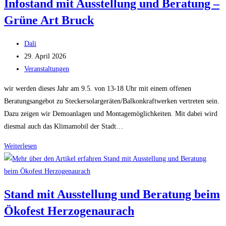
Infostand mit Ausstellung und Beratung –
Grüne Art Bruck
Beitrags-
Dali
Autor:
Beitrag
29. April 2026
veröffentlicht:
Beitrags-
Veranstaltungen
Kategorie:
wir werden dieses Jahr am 9.5. von 13-18 Uhr mit einem offenen
Beratungsangebot zu Steckersolargeräten/Balkonkraftwerken vertreten sein.
Dazu zeigen wir Demoanlagen und Montagemöglichkeiten. Mit dabei wird
diesmal auch das Klimamobil der Stadt…
Infostand
Weiterlesen
mit
Ausstellung
und
Stand mit Ausstellung und Beratung beim
Beratung
Ökofest Herzogenaurach
–
Grüne