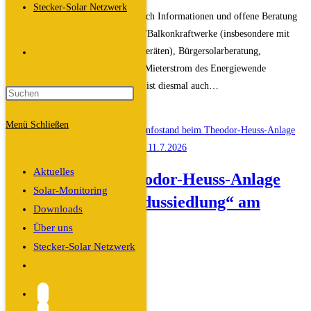
Kategorie:
Stecker-Solar Netzwerk
an unserem Info-Stand erwarten Euch Informationen und offene Beratung
zu den Arbeitsgruppen Steckersolar/Balkonkraftwerke (insbesondere mit
Ausstellung von Steckersolardemogeräten), Bürgersolarberatung,
Website-
Wärmepumpen, E-Mobilität sowie Mieterstrom des Energiewende
ER(H)langen e.V., das Klimamobil ist diesmal auch…
Suche
Infostand
Weiterlesen
Menü
Schließen
beim
umschalten
Stadtteilfest
Treffpunkt
Aktuelles
Infostand beim Theodor-Heuss-Anlage
Röthelheimpark
Solar-Monitoring
Stadtteilfest „Sebaldussiedlung“ am
Downloads
11.7.2026
Über uns
Stecker-Solar Netzwerk
Beitrags-
Dali
Website-
Autor:
Beitrag
19. Juni 2026
Suche
veröffentlicht:
Beitrags-
Allgemein
/
Veranstaltungen
umschalten
Kategorie: