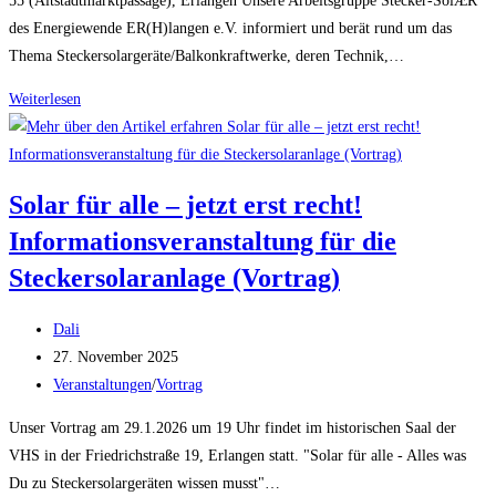
55 (Altstadtmarktpassage), Erlangen Unsere Arbeitsgruppe Stecker-SolÆR
des Energiewende ER(H)langen e.V. informiert und berät rund um das
Thema Steckersolargeräte/Balkonkraftwerke, deren Technik,…
Erlanger
Weiterlesen
Rädli
am
1.
Solar für alle – jetzt erst recht!
Mai
Informationsveranstaltung für die
Steckersolaranlage (Vortrag)
Beitrags-
Dali
Autor:
Beitrag
27. November 2025
veröffentlicht:
Beitrags-
Veranstaltungen
/
Vortrag
Kategorie:
Unser Vortrag am 29.1.2026 um 19 Uhr findet im historischen Saal der
VHS in der Friedrichstraße 19, Erlangen statt. "Solar für alle - Alles was
Du zu Steckersolargeräten wissen musst"…