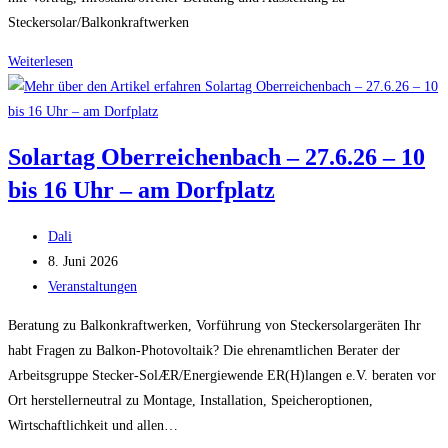
Steckersolar/Balkonkraftwerken
Photovoltaik
Weiterlesen
und
E-
Mobilität
Solartag Oberreichenbach – 27.6.26 – 10
zum
bis 16 Uhr – am Dorfplatz
Anfassen
–
Beitrags-
PV/E-
Dali
Autor:
Beitrag
Mobilitätstag
8. Juni 2026
veröffentlicht:
Beitrags-
Buckenhof
Veranstaltungen
Kategorie:
Beratung zu Balkonkraftwerken, Vorführung von Steckersolargeräten Ihr
habt Fragen zu Balkon-Photovoltaik? Die ehrenamtlichen Berater der
Arbeitsgruppe Stecker-SolÆR/Energiewende ER(H)langen e.V. beraten vor
Ort herstellerneutral zu Montage, Installation, Speicheroptionen,
Wirtschaftlichkeit und allen…