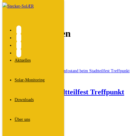
Zum
Inhalt
springen
Veranstaltungen
Start
>
Aktuelles
>
Veranstaltungen
Aktuelles
Solar-Monitoring
Infostand beim Stadtteilfest Treffpunkt
Downloads
Röthelheimpark
Beitrags-
Dali
Über uns
Autor:
Beitrag
24. Juni 2026
veröffentlicht:
Beitrags-
Allgemein
/
Veranstaltungen