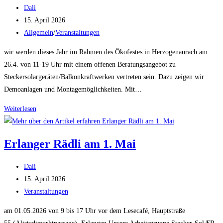
Beitrags-
Art
Dali
Autor:
Beitrag
Bruck
15. April 2026
veröffentlicht:
Beitrags-
Allgemein
/
Veranstaltungen
Kategorie:
wir werden dieses Jahr im Rahmen des Ökofestes in Herzogenaurach am
26.4. von 11-19 Uhr mit einem offenen Beratungsangebot zu
Steckersolargeräten/Balkonkraftwerken vertreten sein. Dazu zeigen wir
Demoanlagen und Montagemöglichkeiten. Mit…
Stand
Weiterlesen
mit
Ausstellung
Erlanger Rädli am 1. Mai
und
Beratung
Beitrags-
Dali
beim
Autor:
Beitrag
15. April 2026
Ökofest
veröffentlicht:
Beitrags-
Veranstaltungen
Herzogenaurach
Kategorie:
am 01.05.2026 von 9 bis 17 Uhr vor dem Lesecafé, Hauptstraße