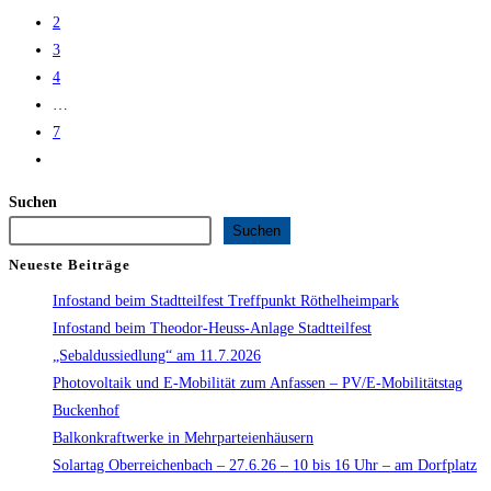
kann
2
Strom!
3
Einführung
4
in
…
Steckersolargeräte
7
Zur
nächsten
Suchen
Seite
Suchen
Neueste Beiträge
Infostand beim Stadtteilfest Treffpunkt Röthelheimpark
Infostand beim Theodor-Heuss-Anlage Stadtteilfest
„Sebaldussiedlung“ am 11.7.2026
Photovoltaik und E-Mobilität zum Anfassen – PV/E-Mobilitätstag
Buckenhof
Balkonkraftwerke in Mehrparteienhäusern
Solartag Oberreichenbach – 27.6.26 – 10 bis 16 Uhr – am Dorfplatz