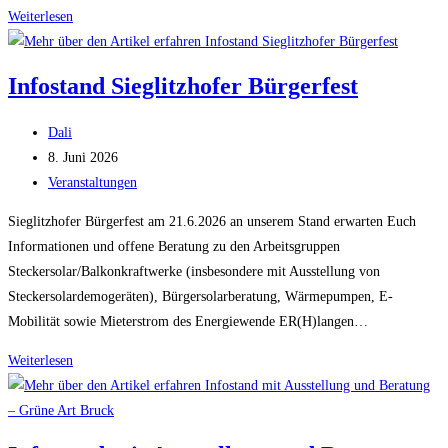
Solartag
Weiterlesen
Oberreichenbach
–
Infostand Sieglitzhofer Bürgerfest
27.6.26
–
Beitrags-
Dali
10
Autor:
Beitrag
8. Juni 2026
bis
veröffentlicht:
Beitrags-
Veranstaltungen
16
Kategorie:
Uhr
Sieglitzhofer Bürgerfest am 21.6.2026 an unserem Stand erwarten Euch
–
Informationen und offene Beratung zu den Arbeitsgruppen
am
Steckersolar/Balkonkraftwerke (insbesondere mit Ausstellung von
Dorfplatz
Steckersolardemogeräten), Bürgersolarberatung, Wärmepumpen, E-
Mobilität sowie Mieterstrom des Energiewende ER(H)langen…
Infostand
Weiterlesen
Sieglitzhofer
Bürgerfest