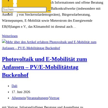
an unserem Info-Stand erwarten Euch Informationen und offene Beratung
zu den Arbeitsgruppen Steckersolar/Balkonkraftwerke (insbesondere mit
Ausstellung von Steckersolardemogeräten), Bürgersolarberatung,
Wärmepumpen, E-Mobilität sowie Mieterstrom des Energiewende
ER(H)langen e.V., das Klimamobil ist diesmal auch…
Infostand
Weiterlesen
beim
Theodor-
Heuss-
Photovoltaik und E-Mobilität zum
Anlage
Anfassen – PV/E-Mobilitätstag
Stadtteilfest
„Sebaldussiedlung“
Buckenhof
am
11.7.2026
Beitrags-
Dali
Autor:
Beitrag
17. Juni 2026
veröffentlicht:
Beitrags-
Allgemein
/
Veranstaltungen
/
Vortrag
Kategorie:
mit Vortrag, Infostand/offener Beratung und Ausstellung zu