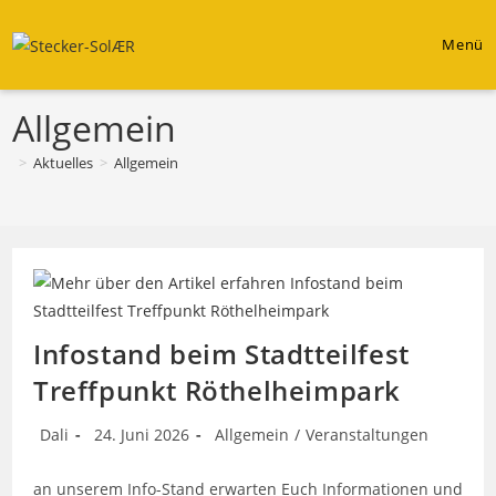
Zum
Inhalt
Menü
springen
Allgemein
>
Aktuelles
>
Allgemein
Infostand beim Stadtteilfest
Treffpunkt Röthelheimpark
Beitrags-
Beitrag
Beitrags-
Dali
24. Juni 2026
Allgemein
/
Veranstaltungen
Autor:
veröffentlicht:
Kategorie:
an unserem Info-Stand erwarten Euch Informationen und