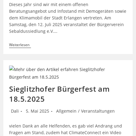
Dieses Jahr sind wir mit einem offenen
Beratungsangebot und Infostand mit Demogeräten sowie
dem Klimamobil der Stadt Erlangen vertreten. Am
Samstag, den 12. Juli 2025 veranstaltet der Bürgerverein
Sebaldussiedlung e.V.…
Theodor-
Weiterlesen
Heuss-
Anlage
Stadtteilfest
Sieglitzhofer Bürgerfest am
18.5.2025
Beitrags-
Beitrag
Beitrags-
Dali
5. Mai 2025
Allgemein
/
Veranstaltungen
Autor:
veröffentlicht:
Kategorie:
vielen Dank an alle Helfenden, es gab viel Andrang und
Fragen am Stand, zudem hat ClimateConnect ein Video