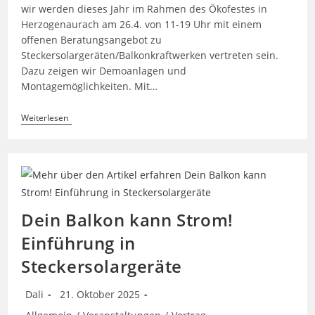
wir werden dieses Jahr im Rahmen des Ökofestes in
Herzogenaurach am 26.4. von 11-19 Uhr mit einem
offenen Beratungsangebot zu
Steckersolargeräten/Balkonkraftwerken vertreten sein.
Dazu zeigen wir Demoanlagen und
Montagemöglichkeiten. Mit…
Stand
Weiterlesen
Mit
Ausstellung
Und
Beratung
Beim
Ökofest
Herzogenaurach
Dein Balkon kann Strom!
Einführung in
Steckersolargeräte
Beitrags-
Beitrag
Dali
21. Oktober 2025
Autor:
veröffentlicht:
Beitrags-