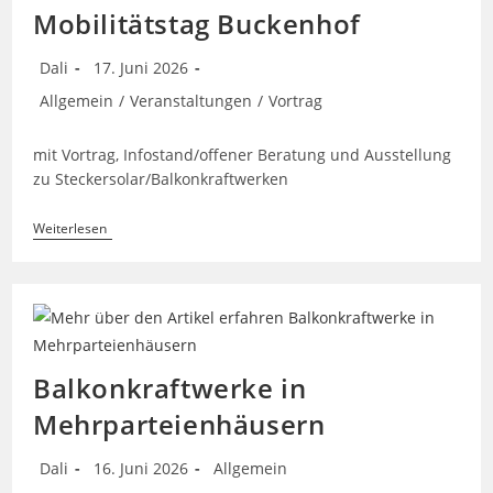
Mobilitätstag Buckenhof
Beitrags-
Beitrag
Dali
17. Juni 2026
Autor:
veröffentlicht:
Beitrags-
Allgemein
/
Veranstaltungen
/
Vortrag
Kategorie:
mit Vortrag, Infostand/offener Beratung und Ausstellung
zu Steckersolar/Balkonkraftwerken
Photovoltaik
Weiterlesen
Und
E-
Mobilität
Zum
Anfassen
–
PV/E-
Mobilitätstag
Balkonkraftwerke in
Buckenhof
Mehrparteienhäusern
Beitrags-
Beitrag
Beitrags-
Dali
16. Juni 2026
Allgemein
Autor:
veröffentlicht:
Kategorie: