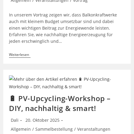
Allgemein
/
Veranstaltungen
/
Vortrag
Kategorie:
In unserem Vortrag zeigen wir, dass Balkonkraftwerke
auch mit kleinem Budget umsetzbar sind und dabei
einen wichtigen Beitrag zur Energiewende leisten.
Erfahren Sie, wie nachhaltige Energieerzeugung für
jeden erschwinglich und…
Dein
Weiterlesen
Balkon
Kann
Strom!
Einführung
In
Steckersolargeräte
🔋 PV-Upcycling-Workshop –
DIY, nachhaltig & smart!
Beitrags-
Beitrag
Dali
20. Oktober 2025
Autor:
veröffentlicht:
Beitrags-
Allgemein
/
Sammelbestellung
/
Veranstaltungen