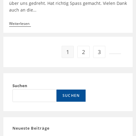
über uns gedreht. Hat richtig Spass gemacht. Vielen Dank
auch an die…
Sieglitzhofer
Weiterlesen
Bürgerfest
Am
18.5.2025
1
2
3
Zur nächs
Suchen
SUCHEN
Neueste Beiträge