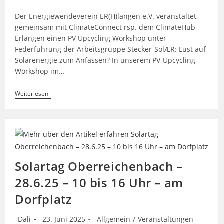
Kategorie:
Der Energiewendeverein ER(H)langen e.V. veranstaltet,
gemeinsam mit ClimateConnect rsp. dem ClimateHub
Erlangen einen PV Upcycling Workshop unter
Federführung der Arbeitsgruppe Stecker-SolÆR: Lust auf
Solarenergie zum Anfassen? In unserem PV-Upcycling-
Workshop im…
🔋
Weiterlesen
PV-
Upcycling-
Workshop
–
DIY,
Nachhaltig
&
Smart!
Solartag Oberreichenbach –
28.6.25 – 10 bis 16 Uhr – am
Dorfplatz
Beitrags-
Beitrag
Beitrags-
Dali
23. Juni 2025
Allgemein
/
Veranstaltungen