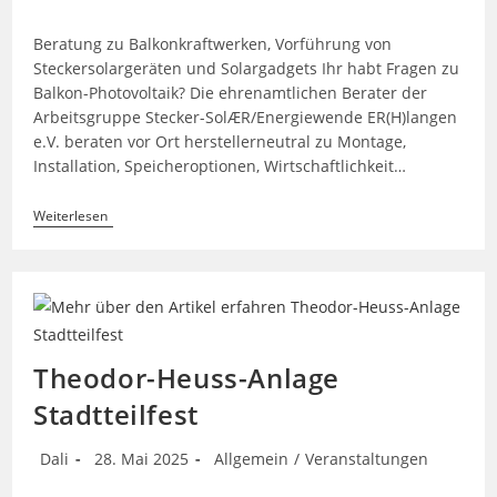
Autor:
veröffentlicht:
Kategorie:
Beratung zu Balkonkraftwerken, Vorführung von
Steckersolargeräten und Solargadgets Ihr habt Fragen zu
Balkon-Photovoltaik? Die ehrenamtlichen Berater der
Arbeitsgruppe Stecker-SolÆR/Energiewende ER(H)langen
e.V. beraten vor Ort herstellerneutral zu Montage,
Installation, Speicheroptionen, Wirtschaftlichkeit…
Solartag
Weiterlesen
Oberreichenbach
–
28.6.25
–
10
Bis
16
Uhr
Theodor-Heuss-Anlage
–
Am
Stadtteilfest
Dorfplatz
Beitrags-
Beitrag
Beitrags-
Dali
28. Mai 2025
Allgemein
/
Veranstaltungen
Autor:
veröffentlicht:
Kategorie: