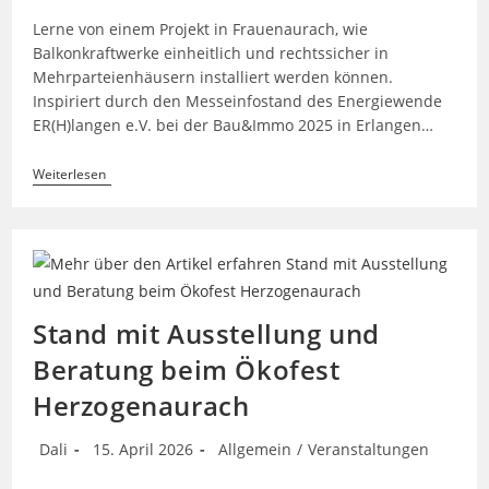
Lerne von einem Projekt in Frauenaurach, wie
Balkonkraftwerke einheitlich und rechtssicher in
Mehrparteienhäusern installiert werden können.
Inspiriert durch den Messeinfostand des Energiewende
ER(H)langen e.V. bei der Bau&Immo 2025 in Erlangen…
Balkonkraftwerke
Weiterlesen
In
Mehrparteienhäusern
Stand mit Ausstellung und
Beratung beim Ökofest
Herzogenaurach
Beitrags-
Beitrag
Beitrags-
Dali
15. April 2026
Allgemein
/
Veranstaltungen
Autor:
veröffentlicht:
Kategorie: