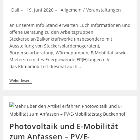
Beitrags-
Beitrag
Beitrags-
Dali
19. Juni 2026
Allgemein
/
Veranstaltungen
Autor:
veröffentlicht:
Kategorie:
an unserem Info-Stand erwarten Euch Informationen und
offene Beratung zu den Arbeitsgruppen
Steckersolar/Balkonkraftwerke (insbesondere mit
Ausstellung von Steckersolardemogeräten),
Bürgersolarberatung, Wärmepumpen, E-Mobilität sowie
Mieterstrom des Energiewende ER(H)langen e.V.,
das Klimamobil ist diesmal auch…
Infostand
Weiterlesen
Beim
Theodor-
Heuss-
Anlage
Stadtteilfest
„Sebaldussiedlung“
Am
11.7.2026
Photovoltaik und E-Mobilität
zum Anfassen – PV/E-