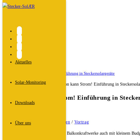
Zum
Inhalt
springen
Blog
Start
>
2025
>
Oktober
>
Aktuelles
Allgemein
>
Dein Balkon kann Strom! Einführung in Steckersolargeräte
Solar-Monitoring
Dein Balkon kann Strom! Einführung in Stecke
Downloads
Beitrags-
Dali
Autor:
Beitrag
21. Oktober 2025
veröffentlicht:
Beitrags-
Allgemein
/
Veranstaltungen
/
Vortrag
Über uns
Kategorie:
In unserem Vortrag zeigen wir, dass Balkonkraftwerke auch mit kleinem Budg