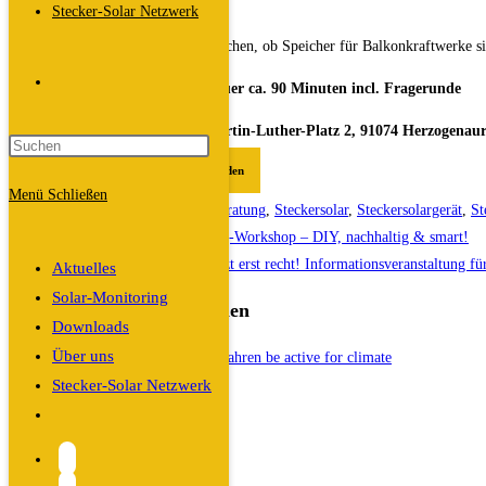
umsetzbar wird.
Stecker-Solar Netzwerk
Es wird unter anderem auch besprochen, ob Speicher für Balkonkraftwerke sin
Website-
⌚
Wann: 4.11.2025 ab 19:30, Dauer ca. 90 Minuten incl. Fragerunde
🧭
Wo: Martin-Luther-Haus, Martin-Luther-Platz 2, 91074 Herzogenau
Suche
20241104_Vortrag_Herzo
Herunterladen
Menü
Schließen
Schlagwörter
:
Balkonkraftwerk
,
Beratung
,
Steckersolar
,
Steckersolargerät
,
St
umschalten
Weitere
Vorheriger Beitrag
🔋 PV-Upcycling-Workshop – DIY, nachhaltig & smart!
Artikel
Nächster Beitrag
Solar für alle – jetzt erst recht! Informationsveranstaltung f
Aktuelles
ansehen
Solar-Monitoring
Das könnte dir auch gefallen
Downloads
Über uns
Stecker-Solar Netzwerk
be active for climate
Website-
Suche
10. April 2025
umschalten