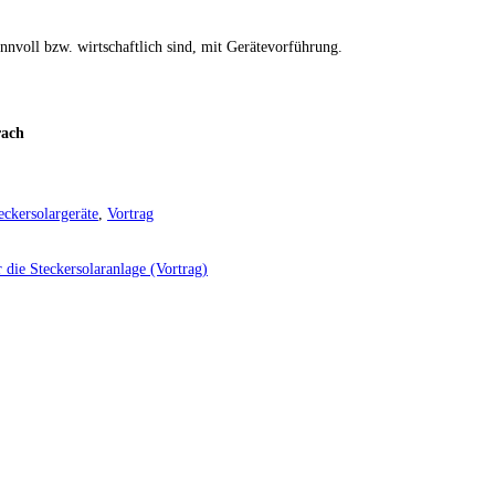
nvoll bzw. wirtschaftlich sind, mit Gerätevorführung.
rach
eckersolargeräte
,
Vortrag
ür die Steckersolaranlage (Vortrag)