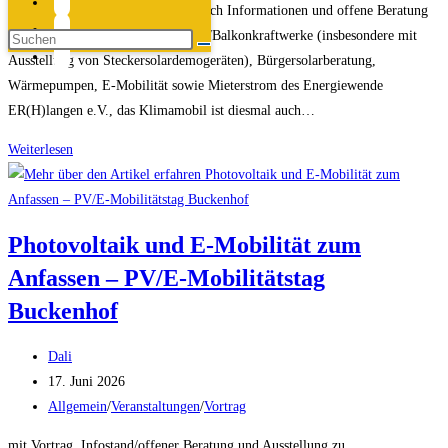
an unserem Info-Stand erwarten Euch Informationen und offene Beratung
zu den Arbeitsgruppen Steckersolar/Balkonkraftwerke (insbesondere mit
Ausstellung von Steckersolardemogeräten), Bürgersolarberatung,
Wärmepumpen, E-Mobilität sowie Mieterstrom des Energiewende
ER(H)langen e.V., das Klimamobil ist diesmal auch…
Infostand
Weiterlesen
beim
Theodor-
Heuss-
Photovoltaik und E-Mobilität zum
Anlage
Anfassen – PV/E-Mobilitätstag
Stadtteilfest
„Sebaldussiedlung“
Buckenhof
am
11.7.2026
Beitrags-
Dali
Autor:
Beitrag
17. Juni 2026
veröffentlicht:
Beitrags-
Allgemein
/
Veranstaltungen
/
Vortrag
Kategorie:
mit Vortrag, Infostand/offener Beratung und Ausstellung zu