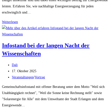
Budget umsetzbar sind und dabei einen wichtigen Beitrag zur Energiewende
leisten. Erfahren Sie, wie nachhaltige Energieerzeugung für jeden
erschwinglich und…
Dein
Weiterlesen
Balkon
kann
Strom!
Infostand bei der langen Nacht der
Einführung
Wissenschaften
in
Steckersolargeräte
Beitrags-
Dali
Autor:
Beitrag
17. Oktober 2025
veröffentlicht:
Beitrags-
Veranstaltungen
/
Vortrag
Kategorie:
Gemeinschaftsinfostand mit offener Beratung unter dem Motto "Weil sich
Unabhängigkeit rechnet", "Weil die Sonne keine Rechnung stellt" sowie
"Solarenergie für Alle" mit dem Umweltamt der Stadt Erlangen und dem
Energiewende…