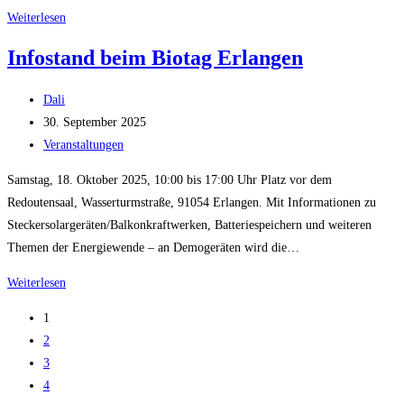
Infostand
Weiterlesen
bei
Infostand beim Biotag Erlangen
der
langen
Beitrags-
Dali
Nacht
Autor:
Beitrag
30. September 2025
der
veröffentlicht:
Beitrags-
Veranstaltungen
Wissenschaften
Kategorie:
Samstag, 18. Oktober 2025, 10:00 bis 17:00 Uhr Platz vor dem
Redoutensaal, Wasserturmstraße, 91054 Erlangen. Mit Informationen zu
Steckersolargeräten/Balkonkraftwerken, Batteriespeichern und weiteren
Themen der Energiewende – an Demogeräten wird die…
Infostand
Weiterlesen
beim
1
Biotag
2
Erlangen
3
4