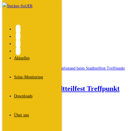
Zum
Inhalt
springen
Beratung
Start
>
Aktuelles
>
Beratung
Aktuelles
Solar-Monitoring
Infostand beim Stadtteilfest Treffpunkt
Downloads
Röthelheimpark
Beitrags-
Dali
Über uns
Autor:
Beitrag
24. Juni 2026
veröffentlicht:
Beitrags-
Allgemein
/
Veranstaltungen