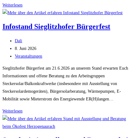
Solartag
Weiterlesen
Oberreichenbach
–
Infostand Sieglitzhofer Bürgerfest
27.6.26
–
Beitrags-
Dali
10
Autor:
Beitrag
8. Juni 2026
bis
veröffentlicht:
Beitrags-
Veranstaltungen
16
Kategorie:
Uhr
Sieglitzhofer Bürgerfest am 21.6.2026 an unserem Stand erwarten Euch
–
Informationen und offene Beratung zu den Arbeitsgruppen
am
Steckersolar/Balkonkraftwerke (insbesondere mit Ausstellung von
Dorfplatz
Steckersolardemogeräten), Bürgersolarberatung, Wärmepumpen, E-
Mobilität sowie Mieterstrom des Energiewende ER(H)langen…
Infostand
Weiterlesen
Sieglitzhofer
Bürgerfest