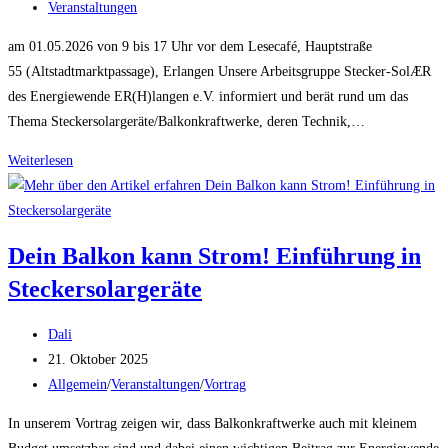
veröffentlicht:
Beitrags-
Veranstaltungen
Herzogenaurach
Kategorie:
am 01.05.2026 von 9 bis 17 Uhr vor dem Lesecafé, Hauptstraße
55 (Altstadtmarktpassage), Erlangen Unsere Arbeitsgruppe Stecker-SolÆR
des Energiewende ER(H)langen e.V. informiert und berät rund um das
Thema Steckersolargeräte/Balkonkraftwerke, deren Technik,…
Erlanger
Weiterlesen
Rädli
am
1.
Dein Balkon kann Strom! Einführung in
Mai
Steckersolargeräte
Beitrags-
Dali
Autor:
Beitrag
21. Oktober 2025
veröffentlicht:
Beitrags-
Allgemein
/
Veranstaltungen
/
Vortrag
Kategorie:
In unserem Vortrag zeigen wir, dass Balkonkraftwerke auch mit kleinem