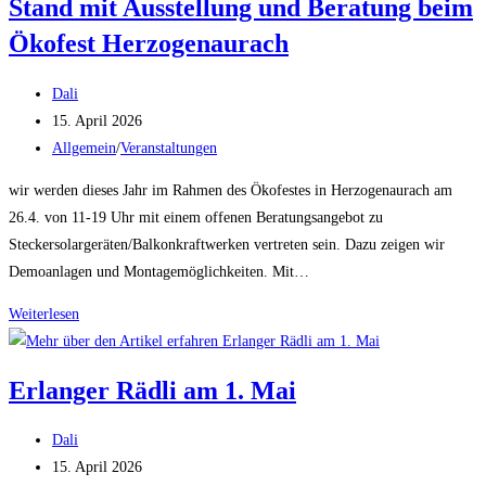
Stand mit Ausstellung und Beratung beim
Ökofest Herzogenaurach
Beitrags-
Dali
Autor:
Beitrag
15. April 2026
veröffentlicht:
Beitrags-
Allgemein
/
Veranstaltungen
Kategorie:
wir werden dieses Jahr im Rahmen des Ökofestes in Herzogenaurach am
26.4. von 11-19 Uhr mit einem offenen Beratungsangebot zu
Steckersolargeräten/Balkonkraftwerken vertreten sein. Dazu zeigen wir
Demoanlagen und Montagemöglichkeiten. Mit…
Stand
Weiterlesen
mit
Ausstellung
Erlanger Rädli am 1. Mai
und
Beratung
Beitrags-
Dali
beim
Autor:
Beitrag
15. April 2026
Ökofest