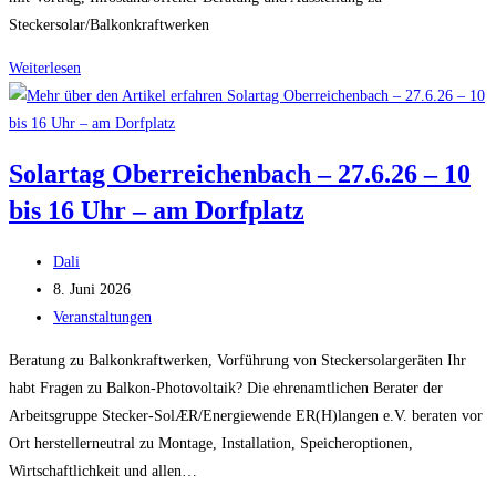
Steckersolar/Balkonkraftwerken
Photovoltaik
Weiterlesen
und
E-
Mobilität
Solartag Oberreichenbach – 27.6.26 – 10
zum
bis 16 Uhr – am Dorfplatz
Anfassen
–
Beitrags-
PV/E-
Dali
Autor:
Beitrag
Mobilitätstag
8. Juni 2026
veröffentlicht:
Beitrags-
Buckenhof
Veranstaltungen
Kategorie:
Beratung zu Balkonkraftwerken, Vorführung von Steckersolargeräten Ihr
habt Fragen zu Balkon-Photovoltaik? Die ehrenamtlichen Berater der
Arbeitsgruppe Stecker-SolÆR/Energiewende ER(H)langen e.V. beraten vor
Ort herstellerneutral zu Montage, Installation, Speicheroptionen,
Wirtschaftlichkeit und allen…