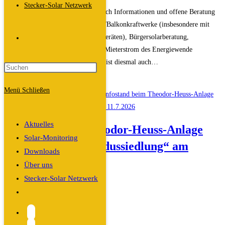
Kategorie:
Stecker-Solar Netzwerk
an unserem Info-Stand erwarten Euch Informationen und offene Beratung
zu den Arbeitsgruppen Steckersolar/Balkonkraftwerke (insbesondere mit
Ausstellung von Steckersolardemogeräten), Bürgersolarberatung,
Website-
Wärmepumpen, E-Mobilität sowie Mieterstrom des Energiewende
ER(H)langen e.V., das Klimamobil ist diesmal auch…
Suche
Infostand
Weiterlesen
Menü
Schließen
beim
umschalten
Stadtteilfest
Treffpunkt
Aktuelles
Infostand beim Theodor-Heuss-Anlage
Röthelheimpark
Solar-Monitoring
Stadtteilfest „Sebaldussiedlung“ am
Downloads
11.7.2026
Über uns
Stecker-Solar Netzwerk
Beitrags-
Dali
Website-
Autor:
Beitrag
19. Juni 2026
Suche
veröffentlicht:
Beitrags-
Allgemein
/
Veranstaltungen
umschalten
Kategorie: