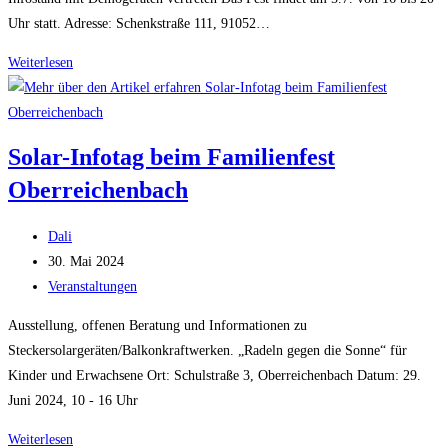
Uhr statt. Adresse: Schenkstraße 111, 91052…
Stadtteilfest
Weiterlesen
Röthelheimpark
Solar-Infotag beim Familienfest
Oberreichenbach
Beitrags-
Dali
Autor:
Beitrag
30. Mai 2024
veröffentlicht:
Beitrags-
Veranstaltungen
Kategorie:
Ausstellung, offenen Beratung und Informationen zu
Steckersolargeräten/Balkonkraftwerken. „Radeln gegen die Sonne“ für
Kinder und Erwachsene Ort: Schulstraße 3, Oberreichenbach Datum: 29.
Juni 2024, 10 - 16 Uhr
Solar-
Weiterlesen