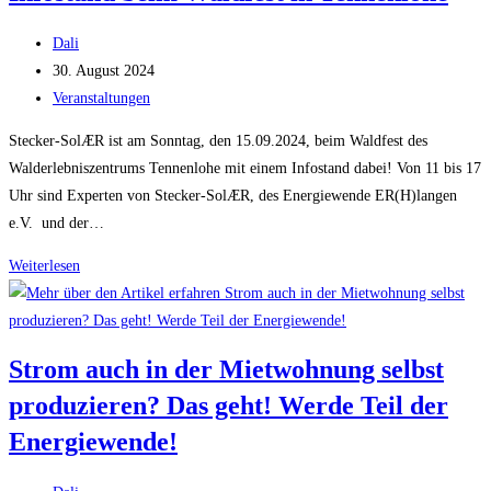
Beitrags-
Dali
Autor:
Beitrag
30. August 2024
veröffentlicht:
Beitrags-
Veranstaltungen
Kategorie:
Stecker-SolÆR ist am Sonntag, den 15.09.2024, beim Waldfest des
Walderlebniszentrums Tennenlohe mit einem Infostand dabei! Von 11 bis 17
Uhr sind Experten von Stecker-SolÆR, des Energiewende ER(H)langen
e.V. und der…
Infostand
Weiterlesen
beim
Waldfest
in
Strom auch in der Mietwohnung selbst
Tennenlohe
produzieren? Das geht! Werde Teil der
Energiewende!