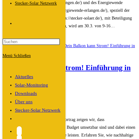
(https://www.solarmobil-verein-erlangen.de/) und des Energiewende
Stecker-Solar Netzwerk
ER(H)langen e.V. (https://www.energiewende-erlangen.de/), speziell der
Arbeitsgruppe Stecker-SolÆR (https://stecker-solaer.de/), mit Beteiligung
Website-
des Klimamobils der Stadt Erlangen, wird am 30.3. von 9-16…
Energie-
Weiterlesen
Suche
&Immobilienmesse
Forchheim
Menü
Schließen
umschalten
Dein Balkon kann Strom! Einführung in
Steckersolargeräte
Aktuelles
Solar-Monitoring
Beitrags-
Dali
Downloads
Autor:
Beitrag
21. Januar 2025
Über uns
veröffentlicht:
Beitrags-
Allgemein
/
Veranstaltungen
Stecker-Solar Netzwerk
Kategorie:
Website-
Vortrag und Beratung In unserem Vortrag zeigen wir, dass
Suche
Balkonkraftwerke auch mit kleinem Budget umsetzbar sind und dabei einen
umschalten
wichtigen Beitrag zur Energiewende leisten. Erfahren Sie, wie nachhaltige