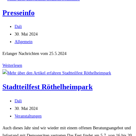
Anlage
Presseinfo
Stadtteilfest
Beitrags-
Dali
Autor:
Beitrag
30. Mai 2024
veröffentlicht:
Beitrags-
Allgemein
Kategorie:
Erlanger Nachrichten vom 25.5.2024
Presseinfo
Weiterlesen
Stadtteilfest Röthelheimpark
Beitrags-
Dali
Autor:
Beitrag
30. Mai 2024
veröffentlicht:
Beitrags-
Veranstaltungen
Kategorie:
Auch dieses Jahr sind wir wieder mit einem offenen Beratungsangebot und
Infostand mit Demogeräten vertreten Das Fest findet am 5.7. von 16 bis 20