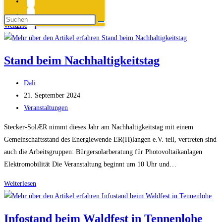
Energieerzeugung für…
Dein
Weiterlesen
Balkon
kann
Stand beim Nachhaltigkeitstag
Strom!
Einführung
Beitrags-
Dali
in
Autor:
Beitrag
21. September 2024
Steckersolargeräte
veröffentlicht:
Beitrags-
Veranstaltungen
Kategorie:
Stecker-SolÆR nimmt dieses Jahr am Nachhaltigkeitstag mit einem
Gemeinschaftsstand des Energiewende ER(H)langen e.V. teil, vertreten sind
auch die Arbeitsgruppen: Bürgersolarberatung für Photovoltaikanlagen
Elektromobilität Die Veranstaltung beginnt um 10 Uhr und…
Stand
Weiterlesen
beim
Nachhaltigkeitstag
Infostand beim Waldfest in Tennenlohe