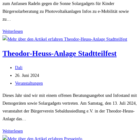
Teil
zum Anfassen Radeln gegen die Sonne Solargadgets für Kinder
der
Bürgersolarberatung zu Photovoltaikanlagen Infos zu e-Mobilität sowie
Energiewende!
zu…
Strassenfest
Weiterlesen
Heroldsberg
Theodor-Heuss-Anlage Stadtteilfest
Beitrags-
Dali
Autor:
Beitrag
26. Juni 2024
veröffentlicht:
Beitrags-
Veranstaltungen
Kategorie:
Dieses Jahr sind wir mit einem offenen Beratungsangebot und Infostand mit
Demogeräten sowie Solargadgets vertreten. Am Samstag, den 13. Juli 2024,
veranstaltet der Bürgerverein Sebaldussiedlung e.V. in der Theodor-Heuss-
Anlage das…
Theodor-
Weiterlesen
Heuss-