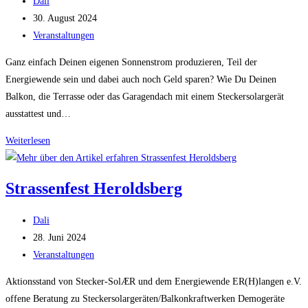
Beitrags-
Dali
Autor:
Beitrag
30. August 2024
veröffentlicht:
Beitrags-
Veranstaltungen
Kategorie:
Ganz einfach Deinen eigenen Sonnenstrom produzieren, Teil der
Energiewende sein und dabei auch noch Geld sparen? Wie Du Deinen
Balkon, die Terrasse oder das Garagendach mit einem Steckersolargerät
ausstattest und…
Strom
Weiterlesen
auch
in
Strassenfest Heroldsberg
der
Mietwohnung
Beitrags-
Dali
selbst
Autor:
Beitrag
28. Juni 2024
produzieren?
veröffentlicht:
Beitrags-
Veranstaltungen
Das
Kategorie:
geht!
Aktionsstand von Stecker-SolÆR und dem Energiewende ER(H)langen e.V.
Werde
offene Beratung zu Steckersolargeräten/Balkonkraftwerken Demogeräte