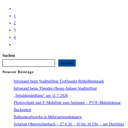
Infotag
Zur
beim
vorherigen
1
Familienfest
Seite
2
Oberreichenbach
3
4
Zur
nächsten
Suchen
Seite
Suchen
Neueste Beiträge
Infostand beim Stadtteilfest Treffpunkt Röthelheimpark
Infostand beim Theodor-Heuss-Anlage Stadtteilfest
„Sebaldussiedlung“ am 11.7.2026
Photovoltaik und E-Mobilität zum Anfassen – PV/E-Mobilitätstag
Buckenhof
Balkonkraftwerke in Mehrparteienhäusern
Solartag Oberreichenbach – 27.6.26 – 10 bis 16 Uhr – am Dorfplatz