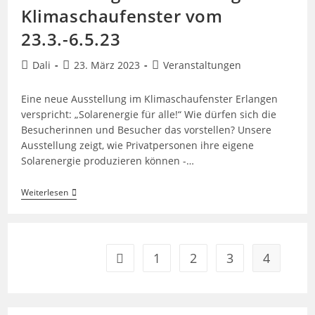
Klimaschaufenster vom
23.3.-6.5.23
Beitrags-
Beitrag
Beitrags-
Dali
23. März 2023
Veranstaltungen
Autor:
veröffentlicht:
Kategorie:
Eine neue Ausstellung im Klimaschaufenster Erlangen
verspricht: „Solarenergie für alle!“ Wie dürfen sich die
Besucherinnen und Besucher das vorstellen? Unsere
Ausstellung zeigt, wie Privatpersonen ihre eigene
Solarenergie produzieren können -…
Ausstellung
Weiterlesen
Und
Beratung
Im
Klimaschaufenster
Vom
1
2
3
4
Zur vorherigen Seite
23.3.-6.5.23