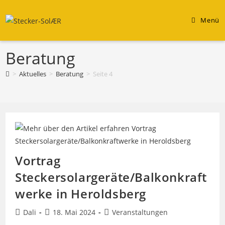
Zum
Inhalt
Menü
springen
Beratung
>
Aktuelles
>
Beratung
>
Seite 4
Vortrag
Steckersolargeräte/Balkonkraft
werke in Heroldsberg
Beitrags-
Beitrag
Beitrags-
Dali
18. Mai 2024
Veranstaltungen
Autor:
veröffentlicht:
Kategorie: