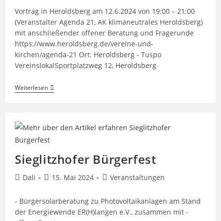
Vortrag in Heroldsberg am 12.6.2024 von 19:00 – 21:00
(Veranstalter Agenda 21, AK klimaneutrales Heroldsberg)
mit anschließender offener Beratung und Fragerunde
https://www.heroldsberg.de/vereine-und-
kirchen/agenda-21 Ort: Heroldsberg - Tuspo
VereinslokalSportplatzweg 12, Heroldsberg
Vortrag
Weiterlesen
Steckersolargeräte/Balkonkraftwerke
In
Heroldsberg
Sieglitzhofer Bürgerfest
Beitrags-
Beitrag
Beitrags-
Dali
15. Mai 2024
Veranstaltungen
Autor:
veröffentlicht:
Kategorie:
- Bürgersolarberatung zu Photovoltaikanlagen am Stand
der Energiewende ER(H)langen e.V., zusammen mit -