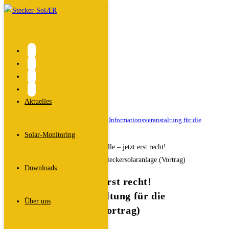
Zum
Inhalt
springen
Blog
Start
>
2025
>
November
>
Aktuelles
Veranstaltungen
>
Solar für alle – jetzt erst recht! Informationsveranstaltung für die
Steckersolaranlage (Vortrag)
Solar-Monitoring
Downloads
Solar für alle – jetzt erst recht!
Informationsveranstaltung für die
Über uns
Steckersolaranlage (Vortrag)