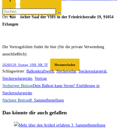
vortrag-480-C-24W202020
Ort:
historischer Saal der VHS in der Friedrichstraße 19, 91054
Erlangen
Die Vortragsfolien findet ihr hier (für die private Verwendung
ausschließlich):
20260129_Vortrag_VHS_NR_TF
Herunterladen
Schlagwörter
:
Balkonkraftwerk
,
Steckersolar
,
Steckersolargerät
,
Steckersolargeräte
,
Vortrag
Weitere
Vorheriger Beitrag
Dein Balkon kann Strom! Einführung in
Artikel
Steckersolargeräte
Nächster Beitrag
8. Sammelbestellung
ansehen
Das könnte dir auch gefallen