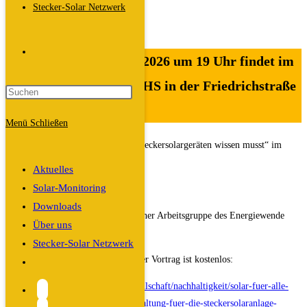
Beitrags-
Dali
Stecker-Solar Netzwerk
Autor:
Beitrag
27. November 2025
veröffentlicht:
Beitrags-
Veranstaltungen
/
Vortrag
Kategorie:
Website-
Unser Vortrag am 29.1.2026 um 19 Uhr findet im
historischen Saal der VHS in der Friedrichstraße
Suche
19, Erlangen statt.
Menü
Schließen
umschalten
„Solar für alle – Alles was Du zu Steckersolargeräten wissen musst“ im
Rahmen des VHS Programmes
Aktuelles
Solar-Monitoring
Dozent: Pascal Sommer
Downloads
Ein Vortrag von Stecker-SolÆR, einer Arbeitsgruppe des Energiewende
Über uns
ER(H)langen e.V.
Stecker-Solar Netzwerk
Eine Anmeldung ist erforderlich, der Vortrag ist kostenlos:
Website-
Suche
https://www.vhs-erlangen.de/p/gesellschaft/nachhaltigkeit/solar-fuer-alle-
umschalten
jetzt-erst-recht-informationsveranstaltung-fuer-die-steckersolaranlage-