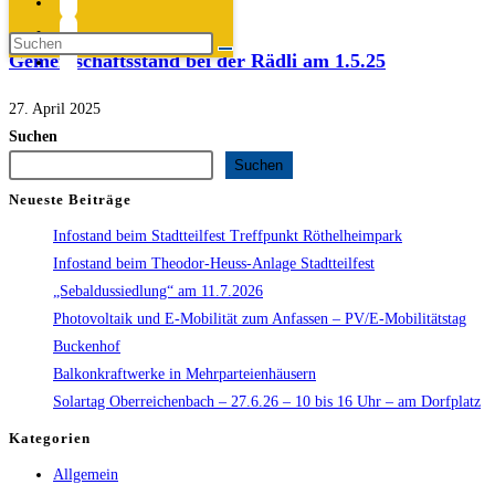
23. Juni 2025
Gemeinschaftsstand bei der Rädli am 1.5.25
27. April 2025
Suchen
Suchen
Neueste Beiträge
Infostand beim Stadtteilfest Treffpunkt Röthelheimpark
Infostand beim Theodor-Heuss-Anlage Stadtteilfest
„Sebaldussiedlung“ am 11.7.2026
Photovoltaik und E-Mobilität zum Anfassen – PV/E-Mobilitätstag
Buckenhof
Balkonkraftwerke in Mehrparteienhäusern
Solartag Oberreichenbach – 27.6.26 – 10 bis 16 Uhr – am Dorfplatz
Kategorien
Allgemein