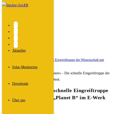
Zum
Inhalt
springen
Blog
Start
>
2025
>
März
>
Aktuelles
Veranstaltungen
>
Science Busters – Die schnelle Eingreiftruppe der Wissenschaft mit
„Planet B“ im E-Werk
Solar-Monitoring
Downloads
Science Busters – Die schnelle Eingreiftruppe
der Wissenschaft mit „Planet B“ im E-Werk
Über uns
Beitrags-
Dali
Autor:
Beitrag
14. März 2025