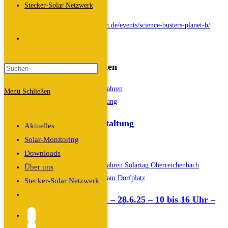
Stecker-Solar Netzwerk
veröffentlicht:
Beitrags-
Veranstaltungen
Kategorie:
.
https://www.energiewende-erlangen.de/events/science-busters-planet-b/
Website-
🎟️ Tickets:
Link
Das könnte dir auch gefallen
Suche
Menü
Schließen
umschalten
KICKOFF/Auftaktveranstaltung
Aktuelles
Solar-Monitoring
11. Januar 2024
Downloads
Über uns
Stecker-Solar Netzwerk
Website-
Solartag Oberreichenbach – 28.6.25 – 10 bis 16 Uhr –
Suche
am Dorfplatz
umschalten