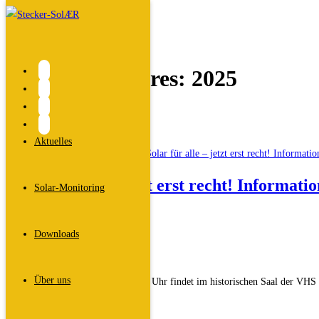
Zum
Inhalt
springen
Archiv des Jahres: 2025
Start
>
2025
Aktuelles
Solar für alle – jetzt erst recht! Informat
Solar-Monitoring
Beitrags-
Dali
Downloads
Autor:
Beitrag
27. November 2025
veröffentlicht:
Beitrags-
Veranstaltungen
/
Vortrag
Kategorie:
Über uns
Unser Vortrag am 29.1.2026 um 19 Uhr findet im historischen Saal der VHS in
Solar
Weiterlesen