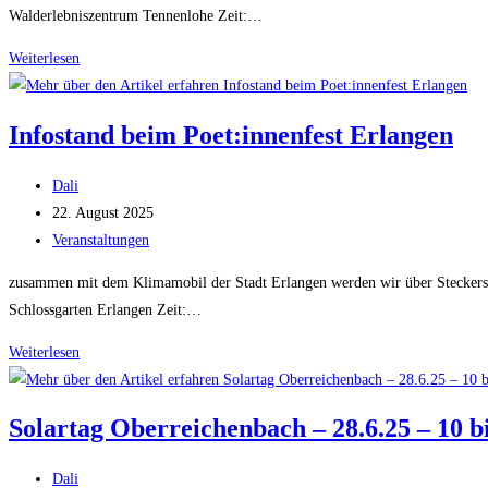
Walderlebniszentrum Tennenlohe Zeit:…
Infostand
Weiterlesen
beim
Waldfest
Infostand beim Poet:innenfest Erlangen
im
Walderlebniszentrum
Beitrags-
Dali
Tennenlohe
Autor:
Beitrag
22. August 2025
veröffentlicht:
Beitrags-
Veranstaltungen
Kategorie:
zusammen mit dem Klimamobil der Stadt Erlangen werden wir über Steckersol
Schlossgarten Erlangen Zeit:…
Infostand
Weiterlesen
beim
Poet:innenfest
Solartag Oberreichenbach – 28.6.25 – 10 b
Erlangen
Beitrags-
Dali