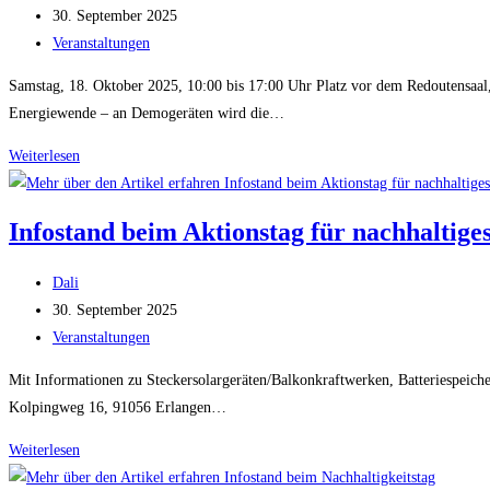
Autor:
Beitrag
30. September 2025
der
veröffentlicht:
Beitrags-
Veranstaltungen
Wissenschaften
Kategorie:
Samstag, 18. Oktober 2025, 10:00 bis 17:00 Uhr Platz vor dem Redoutensaal
Energiewende – an Demogeräten wird die…
Infostand
Weiterlesen
beim
Biotag
Infostand beim Aktionstag für nachhaltig
Erlangen
Beitrags-
Dali
Autor:
Beitrag
30. September 2025
veröffentlicht:
Beitrags-
Veranstaltungen
Kategorie:
Mit Informationen zu Steckersolargeräten/Balkonkraftwerken, Batteriespeich
Kolpingweg 16, 91056 Erlangen…
Infostand
Weiterlesen
beim