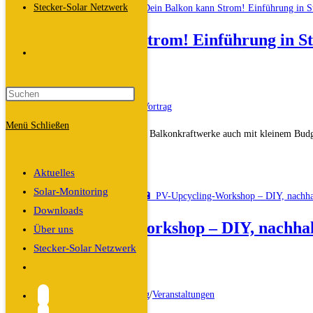
Stecker-Solar Netzwerk
für
alle
Dein Balkon kann Strom! Einführung in St
–
Website-
jetzt
Beitrags-
Dali
erst
Autor:
Beitrag
21. Oktober 2025
recht!
Suche
veröffentlicht:
Beitrags-
Allgemein
/
Veranstaltungen
/
Vortrag
Informationsveranstaltung
Kategorie:
Menü
Schließen
für
In unserem Vortrag zeigen wir, dass Balkonkraftwerke auch mit kleinem Budg
umschalten
die
und…
Steckersolaranlage
Aktuelles
Dein
Weiterlesen
(Vortrag)
Solar-Monitoring
Balkon
Downloads
kann
🔋 PV-Upcycling-Workshop – DIY, nachhal
Über uns
Strom!
Stecker-Solar Netzwerk
Einführung
Beitrags-
Dali
in
Website-
Autor:
Beitrag
20. Oktober 2025
Steckersolargeräte
Suche
veröffentlicht:
Beitrags-
Allgemein
/
Sammelbestellung
/
Veranstaltungen
umschalten
Kategorie: