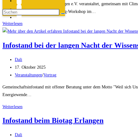
Der Energiewendeverein ER(H)langen e.V. veranstaltet, gemeinsam mit Cli
Anfassen? In unserem PV-Upcycling-Workshop im…
🔋
Weiterlesen
PV-
Upcycling-
Infostand bei der langen Nacht der Wissen
Workshop
–
Beitrags-
Dali
DIY,
Autor:
Beitrag
17. Oktober 2025
nachhaltig
veröffentlicht:
Beitrags-
Veranstaltungen
/
Vortrag
&
Kategorie:
smart!
Gemeinschaftsinfostand mit offener Beratung unter dem Motto "Weil sich Un
Energiewende…
Infostand
Weiterlesen
bei
Infostand beim Biotag Erlangen
der
langen
Beitrags-
Dali
Nacht