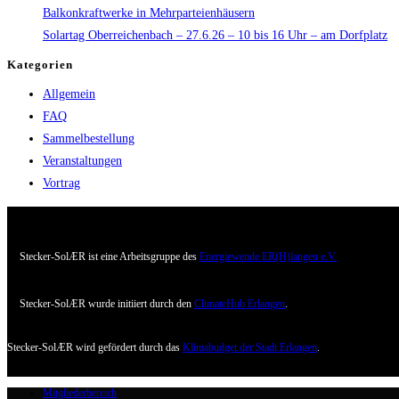
Balkonkraftwerke in Mehrparteienhäusern
Solartag Oberreichenbach – 27.6.26 – 10 bis 16 Uhr – am Dorfplatz
Kategorien
Allgemein
FAQ
Sammelbestellung
Veranstaltungen
Vortrag
Stecker-SolÆR ist eine Arbeitsgruppe des
Energiewende ER(H)langen e.V.
Stecker-SolÆR wurde initiiert durch den
ClimateHub Erlangen
.
Stecker-SolÆR wird gefördert durch das
Klimabudget der Stadt Erlangen
.
Mitgliederbereich