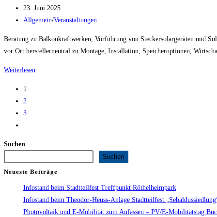
Autor:
Beitrag
23. Juni 2025
veröffentlicht:
Beitrags-
Allgemein
/
Veranstaltungen
Kategorie:
Beratung zu Balkonkraftwerken, Vorführung von Steckersolargeräten und Sol
vor Ort herstellerneutral zu Montage, Installation, Speicheroptionen, Wirtsch
Solartag
Weiterlesen
Oberreichenbach
1
–
2
28.6.25
3
–
Zur
10
nächsten
bis
Suchen
Seite
16
Suchen
Uhr
Neueste Beiträge
–
Infostand beim Stadtteilfest Treffpunkt Röthelheimpark
am
Infostand beim Theodor-Heuss-Anlage Stadtteilfest „Sebaldussiedlun
Dorfplatz
Photovoltaik und E-Mobilität zum Anfassen – PV/E-Mobilitätstag Bu