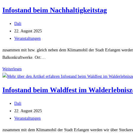
Aktionstag
Infostand beim Nachhaltigkeitstag
für
nachhaltiges
Beitrags-
Dali
Leben
Autor:
Beitrag
22. August 2025
in
veröffentlicht:
Beitrags-
Veranstaltungen
Büchenbach
Kategorie:
zusammen mit bzw. gleich neben dem Klimamobil der Stadt Erlangen werden w
Balkonkraftwerke. Ort:…
Infostand
Weiterlesen
beim
Nachhaltigkeitstag
Infostand beim Waldfest im Walderlebnis
Beitrags-
Dali
Autor:
Beitrag
22. August 2025
veröffentlicht:
Beitrags-
Veranstaltungen
Kategorie:
zusammen mit dem Klimamobil der Stadt Erlangen werden wir über Steckersol