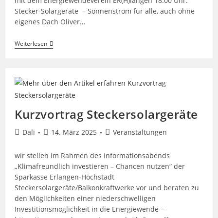
mit dem Energiewendeverein ER(H)langen 18:00 Uhr:
Stecker-Solargeräte – Sonnenstrom für alle, auch ohne
eigenes Dach Oliver…
Solarenergie
Weiterlesen
Für
Alle
–
Vortrag
Am
14.
Mai
Kurzvortrag Steckersolargeräte
Beitrags-
Beitrag
Beitrags-
Dali
14. März 2025
Veranstaltungen
Autor:
veröffentlicht:
Kategorie:
wir stellen im Rahmen des Informationsabends
„Klimafreundlich investieren – Chancen nutzen“ der
Sparkasse Erlangen-Höchstadt
Steckersolargeräte/Balkonkraftwerke vor und beraten zu
den Möglichkeiten einer niederschwelligen
Investitionsmöglichkeit in die Energiewende ---