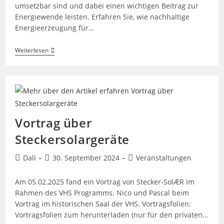
umsetzbar sind und dabei einen wichtigen Beitrag zur
Energiewende leisten. Erfahren Sie, wie nachhaltige
Energieerzeugung für…
Dein
Weiterlesen
Balkon
Kann
Strom!
Einführung
In
Steckersolargeräte
Vortrag über
Steckersolargeräte
Beitrags-
Beitrag
Beitrags-
Dali
30. September 2024
Veranstaltungen
Autor:
veröffentlicht:
Kategorie:
Am 05.02.2025 fand ein Vortrag von Stecker-SolÆR im
Rahmen des VHS Programms. Nico und Pascal beim
Vortrag im historischen Saal der VHS. Vortragsfolien:
Vortragsfolien zum herunterladen (nur für den privaten…