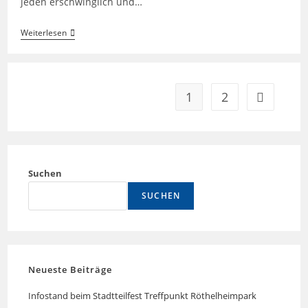
jeden erschwinglich und…
Kleiner
Weiterlesen
Geldbeutel,
Große
Wirkung:
Balkonkraftwerke
Und
1
2
Zur nächst
Die
Energiewende
Suchen
SUCHEN
Neueste Beiträge
Infostand beim Stadtteilfest Treffpunkt Röthelheimpark