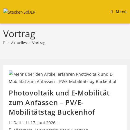
Zum
Inhalt
Menü
springen
Vortrag
>
Aktuelles
>
Vortrag
Photovoltaik und E-Mobilität
zum Anfassen – PV/E-
Mobilitätstag Buckenhof
Beitrags-
Beitrag
Dali
17. Juni 2026
Autor:
veröffentlicht:
Beitrags-