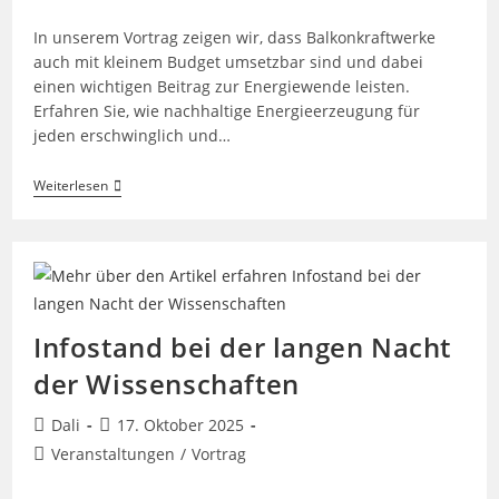
Kategorie:
In unserem Vortrag zeigen wir, dass Balkonkraftwerke
auch mit kleinem Budget umsetzbar sind und dabei
einen wichtigen Beitrag zur Energiewende leisten.
Erfahren Sie, wie nachhaltige Energieerzeugung für
jeden erschwinglich und…
Dein
Weiterlesen
Balkon
Kann
Strom!
Einführung
In
Steckersolargeräte
Infostand bei der langen Nacht
der Wissenschaften
Beitrags-
Beitrag
Dali
17. Oktober 2025
Autor:
veröffentlicht:
Beitrags-
Veranstaltungen
/
Vortrag
Kategorie: