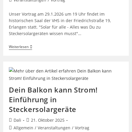
Kategorie:
Unser Vortrag am 29.1.2026 um 19 Uhr findet im
historischen Saal der VHS in der Friedrichstraße 19,
Erlangen statt. "Solar für alle - Alles was Du zu
Steckersolargeräten wissen musst"…
Solar
Weiterlesen
Für
Alle
–
Jetzt
Erst
Recht!
Informationsveranstaltung
Für
Dein Balkon kann Strom!
Die
Steckersolaranlage
Einführung in
(Vortrag)
Steckersolargeräte
Beitrags-
Beitrag
Dali
21. Oktober 2025
Autor:
veröffentlicht:
Beitrags-
Allgemein
/
Veranstaltungen
/
Vortrag