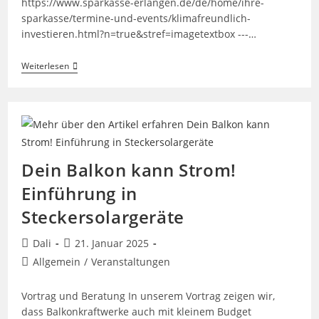
https://www.sparkasse-erlangen.de/de/home/ihre-
sparkasse/termine-und-events/klimafreundlich-
investieren.html?n=true&stref=imagetextbox ---…
Kurzvortrag
Weiterlesen
Steckersolargeräte
Dein Balkon kann Strom!
Einführung in
Steckersolargeräte
Beitrags-
Beitrag
Dali
21. Januar 2025
Autor:
veröffentlicht:
Beitrags-
Allgemein
/
Veranstaltungen
Kategorie:
Vortrag und Beratung In unserem Vortrag zeigen wir,
dass Balkonkraftwerke auch mit kleinem Budget