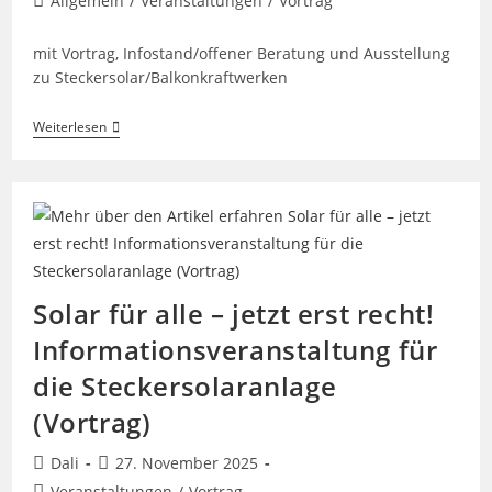
Allgemein
/
Veranstaltungen
/
Vortrag
Kategorie:
mit Vortrag, Infostand/offener Beratung und Ausstellung
zu Steckersolar/Balkonkraftwerken
Photovoltaik
Weiterlesen
Und
E-
Mobilität
Zum
Anfassen
–
PV/E-
Mobilitätstag
Buckenhof
Solar für alle – jetzt erst recht!
Informationsveranstaltung für
die Steckersolaranlage
(Vortrag)
Beitrags-
Beitrag
Dali
27. November 2025
Autor:
veröffentlicht:
Beitrags-
Veranstaltungen
/
Vortrag