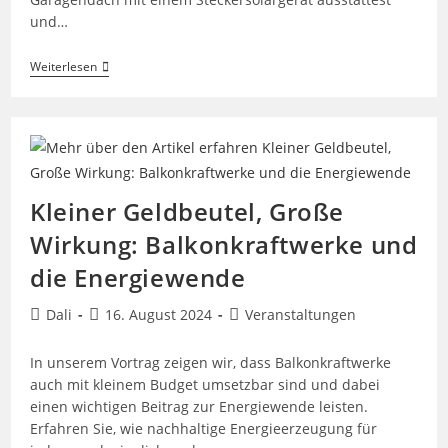
und…
Strom
Weiterlesen
Auch
In
Der
Mietwohnung
Selbst
Produzieren?
Das
Geht!
Kleiner Geldbeutel, Große
Werde
Teil
Wirkung: Balkonkraftwerke und
Der
Energiewende!
die Energiewende
Beitrags-
Beitrag
Beitrags-
Dali
16. August 2024
Veranstaltungen
Autor:
veröffentlicht:
Kategorie:
In unserem Vortrag zeigen wir, dass Balkonkraftwerke
auch mit kleinem Budget umsetzbar sind und dabei
einen wichtigen Beitrag zur Energiewende leisten.
Erfahren Sie, wie nachhaltige Energieerzeugung für