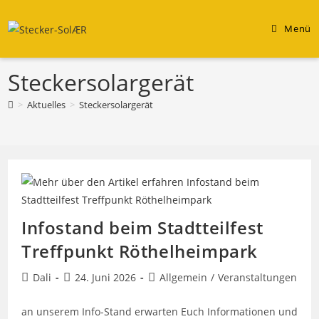
Zum
Inhalt
Menü
springen
Steckersolargerät
>
Aktuelles
>
Steckersolargerät
Infostand beim Stadtteilfest
Treffpunkt Röthelheimpark
Beitrags-
Beitrag
Beitrags-
Dali
24. Juni 2026
Allgemein
/
Veranstaltungen
Autor:
veröffentlicht:
Kategorie:
an unserem Info-Stand erwarten Euch Informationen und