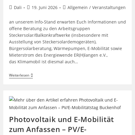
Beitrags-
Beitrag
Beitrags-
Dali
19. Juni 2026
Allgemein
/
Veranstaltungen
Autor:
veröffentlicht:
Kategorie:
an unserem Info-Stand erwarten Euch Informationen und
offene Beratung zu den Arbeitsgruppen
Steckersolar/Balkonkraftwerke (insbesondere mit
Ausstellung von Steckersolardemogeräten),
Bürgersolarberatung, Wärmepumpen, E-Mobilität sowie
Mieterstrom des Energiewende ER(H)langen e.V.,
das Klimamobil ist diesmal auch…
Infostand
Weiterlesen
Beim
Theodor-
Heuss-
Anlage
Stadtteilfest
„Sebaldussiedlung“
Am
11.7.2026
Photovoltaik und E-Mobilität
zum Anfassen – PV/E-