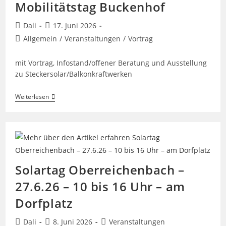
Mobilitätstag Buckenhof
Beitrags-
Beitrag
Dali
17. Juni 2026
Autor:
veröffentlicht:
Beitrags-
Allgemein
/
Veranstaltungen
/
Vortrag
Kategorie:
mit Vortrag, Infostand/offener Beratung und Ausstellung
zu Steckersolar/Balkonkraftwerken
Photovoltaik
Weiterlesen
Und
E-
Mobilität
Zum
Anfassen
–
PV/E-
Mobilitätstag
Solartag Oberreichenbach –
Buckenhof
27.6.26 – 10 bis 16 Uhr – am
Dorfplatz
Beitrags-
Beitrag
Beitrags-
Dali
8. Juni 2026
Veranstaltungen