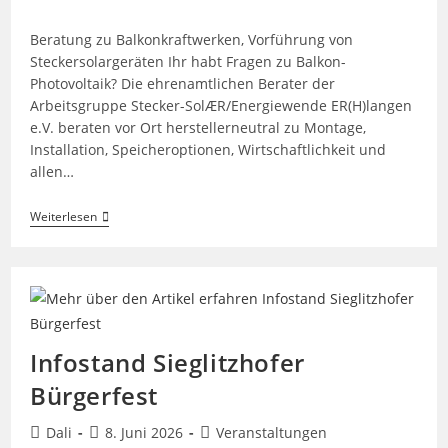
Autor:
veröffentlicht:
Kategorie:
Beratung zu Balkonkraftwerken, Vorführung von
Steckersolargeräten Ihr habt Fragen zu Balkon-
Photovoltaik? Die ehrenamtlichen Berater der
Arbeitsgruppe Stecker-SolÆR/Energiewende ER(H)langen
e.V. beraten vor Ort herstellerneutral zu Montage,
Installation, Speicheroptionen, Wirtschaftlichkeit und
allen…
Solartag
Weiterlesen
Oberreichenbach
–
27.6.26
–
10
Bis
16
Uhr
Infostand Sieglitzhofer
–
Am
Bürgerfest
Dorfplatz
Beitrags-
Beitrag
Beitrags-
Dali
8. Juni 2026
Veranstaltungen