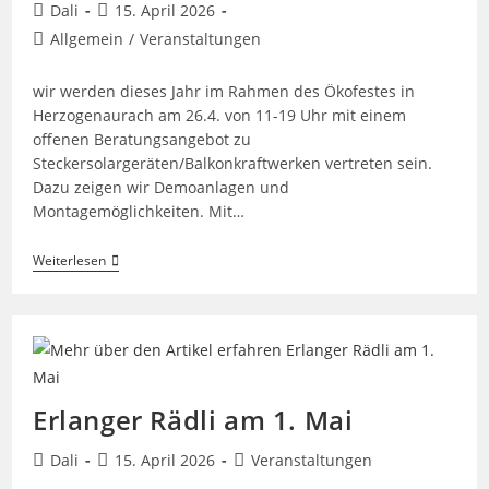
Beitrags-
Beitrag
Dali
15. April 2026
Autor:
veröffentlicht:
Beitrags-
Allgemein
/
Veranstaltungen
Kategorie:
wir werden dieses Jahr im Rahmen des Ökofestes in
Herzogenaurach am 26.4. von 11-19 Uhr mit einem
offenen Beratungsangebot zu
Steckersolargeräten/Balkonkraftwerken vertreten sein.
Dazu zeigen wir Demoanlagen und
Montagemöglichkeiten. Mit…
Stand
Weiterlesen
Mit
Ausstellung
Und
Beratung
Beim
Ökofest
Herzogenaurach
Erlanger Rädli am 1. Mai
Beitrags-
Beitrag
Beitrags-
Dali
15. April 2026
Veranstaltungen
Autor:
veröffentlicht:
Kategorie: