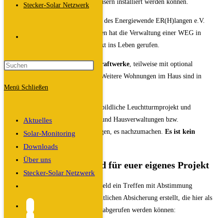
und rechtssicher in Mehrparteienhäusern installiert werden können.
Stecker-Solar Netzwerk
Inspiriert durch den Messeinfostand des Energiewende ER(H)langen e.V.
bei der Bau&Immo 2025 in Erlangen hat die Verwaltung einer WEG in
Website-
Frauenaurach ein Steckersolarprojekt ins Leben gerufen.
Bisher wurden
bereits 14 Balkonkraftwerke
, teilweise mit optional
Suche
angebotenem
Speicher
, installiert. Weitere Wohnungen im Haus sind in
Menü
Schließen
Planung.
umschalten
Wir freuen uns sehr über dieses vorbildliche Leuchtturmprojekt und
möchten damit auch andere WEGs und Hausverwaltungen bzw.
Aktuelles
Wohnungsbaugesellschaften ermutigen, es nachzumachen.
Es ist kein
Solar-Monitoring
Hexenwerk!
Downloads
Über uns
Vorlagen zum Download für euer eigenes Projekt
Stecker-Solar Netzwerk
Website-
Dazu wurde vom Verwalter im Vorfeld ein Treffen mit Abstimmung
einberufen und Dokumente zur rechtlichen Absicherung erstellt, die hier als
Suche
Vorlage für weitere solche Projekte abgerufen werden können:
umschalten