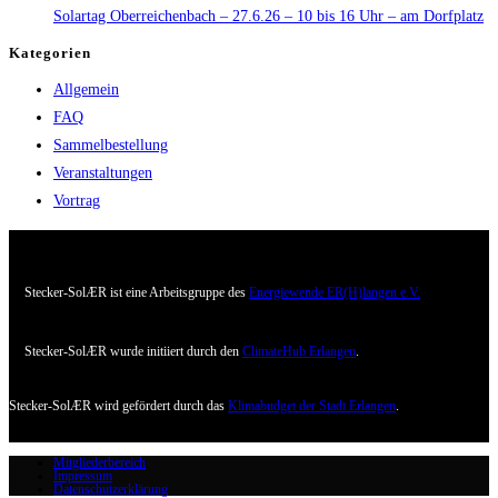
Solartag Oberreichenbach – 27.6.26 – 10 bis 16 Uhr – am Dorfplatz
Kategorien
Allgemein
FAQ
Sammelbestellung
Veranstaltungen
Vortrag
Stecker-SolÆR ist eine Arbeitsgruppe des
Energiewende ER(H)langen e.V.
Stecker-SolÆR wurde initiiert durch den
ClimateHub Erlangen
.
Stecker-SolÆR wird gefördert durch das
Klimabudget der Stadt Erlangen
.
Mitgliederbereich
Impressum
Datenschutzerklärung