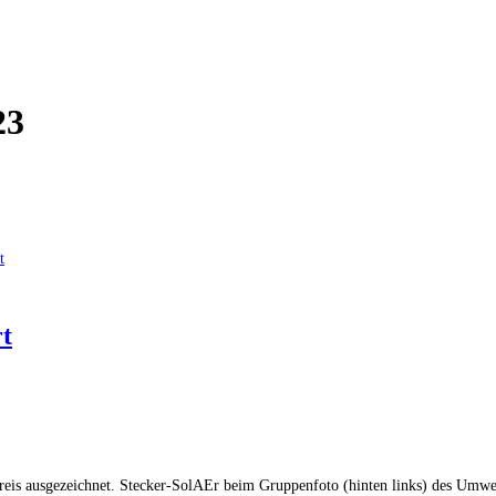
23
t
s ausgezeichnet. Stecker-SolAEr beim Gruppenfoto (hinten links) des Umweltpr