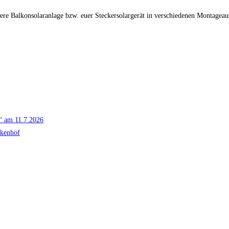
 euere Balkonsolaranlage bzw. euer Steckersolargerät in verschiedenen Montagea
g“ am 11.7.2026
ckenhof