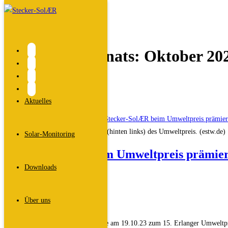
Zum
Inhalt
springen
Archiv des Monats: Oktober 20
Start
>
2023
>
Oktober
Aktuelles
Stecker-SolAEr beim Gruppenfoto (hinten links) des Umweltpreis. (estw.de)
Solar-Monitoring
Stecker-SolÆR beim Umweltpreis prämier
Downloads
Beitrags-
Gregor
Autor:
Beitrag
26. Oktober 2023
Über uns
veröffentlicht:
Beitrags-
Allgemein
Kategorie:
Die Initiative Stecker-SolÆR wurde am 19.10.23 zum 15. Erlanger Umweltprei