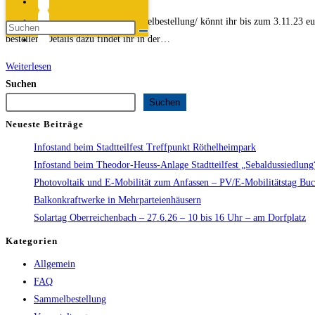
Kategorie:
unter https://stecker-solaer.de/sammelbestellung/ könnt ihr bis zum 3.11.23
bestellen. Details dazu findet ihr in der…
Die
Weiterlesen
erste
Suchen
Stecker-
Suchen
SolÆR
Neueste Beiträge
Sammelbestellung
Infostand beim Stadtteilfest Treffpunkt Röthelheimpark
bis
Infostand beim Theodor-Heuss-Anlage Stadtteilfest „Sebaldussiedlun
zum
Photovoltaik und E-Mobilität zum Anfassen – PV/E-Mobilitätstag Bu
03.11.2023
Balkonkraftwerke in Mehrparteienhäusern
Solartag Oberreichenbach – 27.6.26 – 10 bis 16 Uhr – am Dorfplatz
Kategorien
Allgemein
FAQ
Sammelbestellung