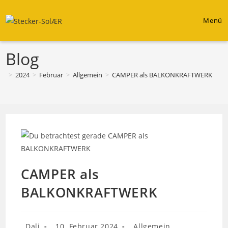
Zum
Inhalt
Menü
springen
Blog
>
2024
>
Februar
>
Allgemein
>
CAMPER als BALKONKRAFTWERK
CAMPER als
BALKONKRAFTWERK
Beitrags-
Beitrag
Beitrags-
Dali
10. Februar 2024
Allgemein