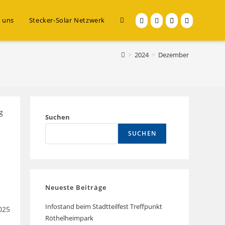
 uns
Stecker-Solar Netzwerk
Website-
Suche
>
2024
>
Dezember
umschalten
Suchen
SUCHEN
Neueste Beiträge
Infostand beim Stadtteilfest Treffpunkt
025
Röthelheimpark