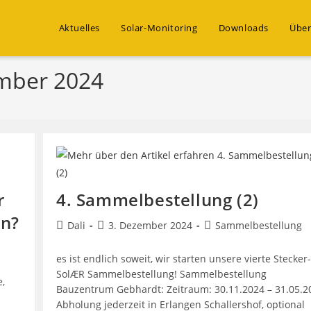
Aktuelles
Solar-Monitoring
Downloads
Über
ember 2024
r
4. Sammelbestellung (2)
en?
Beitrags-
Beitrag
Beitrags-
Dali
3. Dezember 2024
Sammelbestellung
Autor:
veröffentlicht:
Kategorie:
es ist endlich soweit, wir starten unsere vierte Stecker-
SolÆR Sammelbestellung! Sammelbestellung
,
Bauzentrum Gebhardt: Zeitraum: 30.11.2024 – 31.05.2
Abholung jederzeit in Erlangen Schallershof, optional