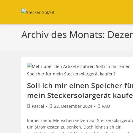
Zum
Inhalt
springen
Archiv des Monats: Dez
Soll ich mir einen Speicher fü
mein Steckersolargerät kauf
Beitrags-
Beitrag
Beitrags-
Pascal
22. Dezember 2024
FAQ
Autor:
veröffentlicht:
Kategorie:
Immer mehr Menschen setzen auf Steckersolargeräte
um Stromkosten zu senken. Doch lohnt sich ein