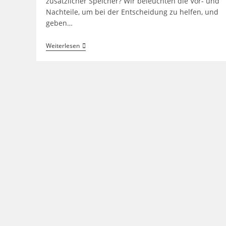
zusätzlicher Speicher? Wir beleuchten die Vor- und
Nachteile, um bei der Entscheidung zu helfen, und
geben…
Soll
Weiterlesen
Ich
Mir
Einen
Speicher
Für
Mein
Steckersolargerät
Kaufen?