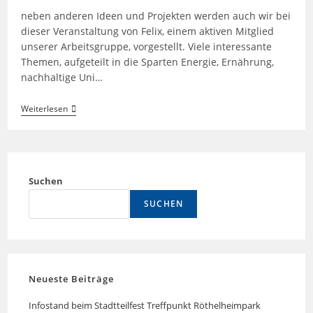
neben anderen Ideen und Projekten werden auch wir bei
dieser Veranstaltung von Felix, einem aktiven Mitglied
unserer Arbeitsgruppe, vorgestellt. Viele interessante
Themen, aufgeteilt in die Sparten Energie, Ernährung,
nachhaltige Uni…
Klima-
Weiterlesen
Mitmach-
Tag
Erlangen
2023
Am
7.7.23
Suchen
Von
15-
SUCHEN
19
Uhr
Im
E-
Werk
Neueste Beiträge
Infostand beim Stadtteilfest Treffpunkt Röthelheimpark