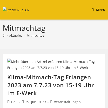
Zum
Inhalt
Menü
springen
Mitmachtag
>
Aktuelles
>
Mitmachtag
Klima-Mitmach-Tag Erlangen
2023 am 7.7.23 von 15-19 Uhr
im E-Werk
Beitrags-
Beitrag
Beitrags-
Dali
29. Juni 2023
Veranstaltungen
Autor:
veröffentlicht:
Kategorie: