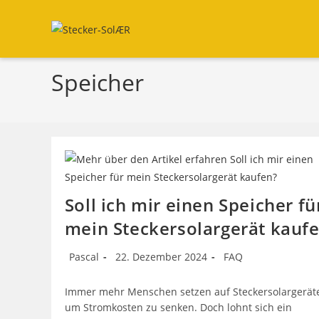
Zum
Inhalt
springen
Speicher
Soll ich mir einen Speicher fü
mein Steckersolargerät kauf
Beitrags-
Beitrag
Beitrags-
Pascal
22. Dezember 2024
FAQ
Autor:
veröffentlicht:
Kategorie:
Immer mehr Menschen setzen auf Steckersolargeräte
um Stromkosten zu senken. Doch lohnt sich ein