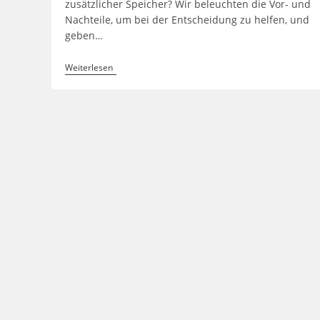
zusätzlicher Speicher? Wir beleuchten die Vor- und
Nachteile, um bei der Entscheidung zu helfen, und
geben…
Soll
Weiterlesen
Ich
Mir
Einen
Speicher
Für
Mein
Steckersolargerät
Kaufen?