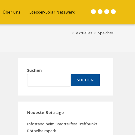
Über uns
Stecker-Solar Netzwerk
Website-
Suche
>
Aktuelles
>
Speicher
umschalten
Suchen
SUCHEN
Neueste Beiträge
Infostand beim Stadtteilfest Treffpunkt
Röthelheimpark