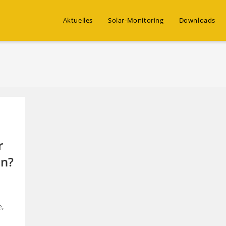
Aktuelles
Solar-Monitoring
Downloads
r
en?
,