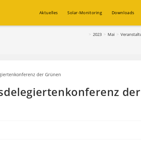
Aktuelles
Solar-Monitoring
Downloads
>
2023
>
Mai
>
Veranstal
sdelegiertenkonferenz der