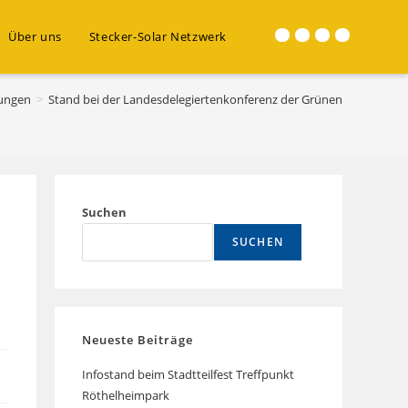
Über uns
Stecker-Solar Netzwerk
Website-
Suche
tungen
>
Stand bei der Landesdelegiertenkonferenz der Grünen
umschalten
Suchen
SUCHEN
Neueste Beiträge
Infostand beim Stadtteilfest Treffpunkt
Röthelheimpark