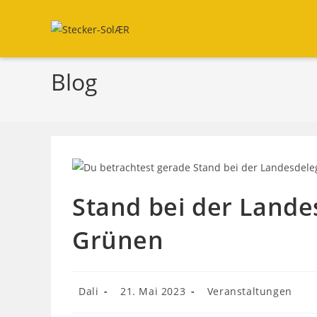
Zum
Inhalt
springen
Blog
Stand bei der Lande
Grünen
Beitrags-
Beitrag
Beitrags-
Dali
21. Mai 2023
Veranstaltungen
Autor:
veröffentlicht:
Kategorie: