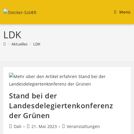
Zum
Inhalt
Menü
springen
LDK
>
Aktuelles
>
LDK
Stand bei der
Landesdelegiertenkonferenz
der Grünen
Beitrags-
Beitrag
Beitrags-
Dali
21. Mai 2023
Veranstaltungen
Autor:
veröffentlicht:
Kategorie: