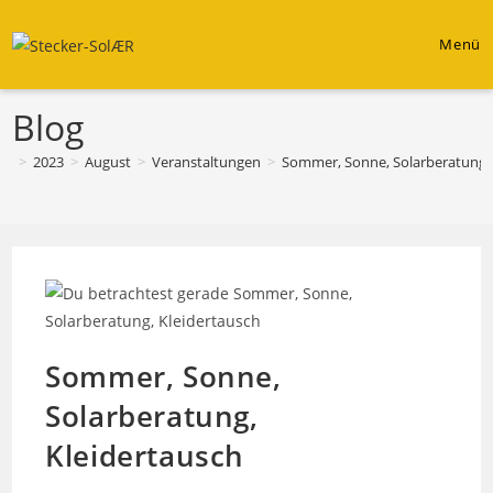
Zum
Inhalt
Menü
springen
Blog
>
2023
>
August
>
Veranstaltungen
>
Sommer, Sonne, Solarberatung, 
Sommer, Sonne,
Solarberatung,
Kleidertausch