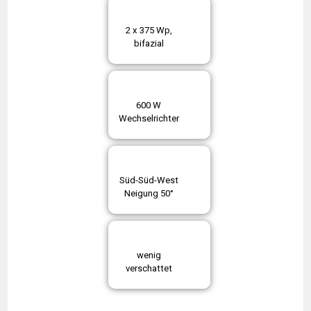
2 x 375 Wp,
bifazial
600 W
Wechselrichter
Süd-Süd-West
Neigung 50°
wenig
verschattet