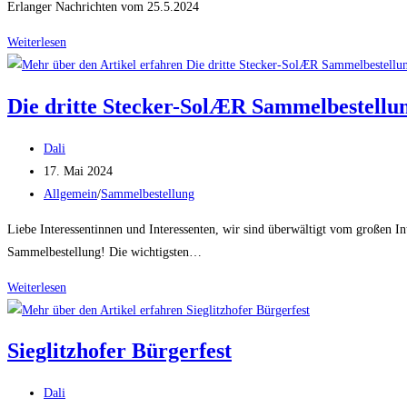
Erlanger Nachrichten vom 25.5.2024
Presseinfo
Weiterlesen
Die dritte Stecker-SolÆR Sammelbestellu
Beitrags-
Dali
Autor:
Beitrag
17. Mai 2024
veröffentlicht:
Beitrags-
Allgemein
/
Sammelbestellung
Kategorie:
Liebe Interessentinnen und Interessenten, wir sind überwältigt vom großen I
Sammelbestellung! Die wichtigsten…
Die
Weiterlesen
dritte
Stecker-
Sieglitzhofer Bürgerfest
SolÆR
Sammelbestellung
Beitrags-
Dali