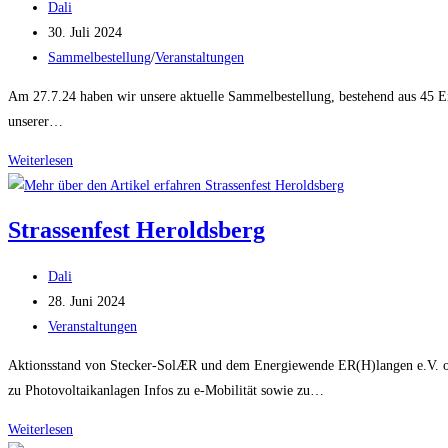
Beitrags-
Dali
Autor:
Beitrag
30. Juli 2024
veröffentlicht:
Beitrags-
Sammelbestellung
/
Veranstaltungen
Kategorie:
Am 27.7.24 haben wir unsere aktuelle Sammelbestellung, bestehend aus 45 
unserer…
3.
Weiterlesen
Sammelbestellung
abgeschlossen
Strassenfest Heroldsberg
Beitrags-
Dali
Autor:
Beitrag
28. Juni 2024
veröffentlicht:
Beitrags-
Veranstaltungen
Kategorie:
Aktionsstand von Stecker-SolÆR und dem Energiewende ER(H)langen e.V. of
zu Photovoltaikanlagen Infos zu e-Mobilität sowie zu…
Strassenfest
Weiterlesen