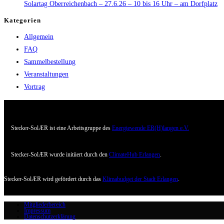
Solartag Oberreichenbach – 27.6.26 – 10 bis 16 Uhr – am Dorfplatz
Kategorien
Allgemein
FAQ
Sammelbestellung
Veranstaltungen
Vortrag
Stecker-SolÆR ist eine Arbeitsgruppe des
Energiewende ER(H)langen e.V.
Stecker-SolÆR wurde initiiert durch den
ClimateHub Erlangen
.
Stecker-SolÆR wird gefördert durch das
Klimabudget der Stadt Erlangen
.
Mitgliederbereich
Impressum
Datenschutzerklärung