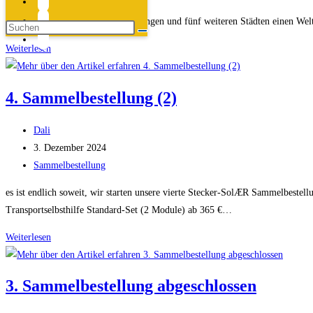
Kategorie:
smart!
Am 5. Juli 2025 wollen wir in Erlangen und fünf weiteren Städten einen We
Weltrekord
Weiterlesen
im
Solar-
4. Sammelbestellung (2)
Upcycling
–
Beitrags-
Dali
Erlangen
Autor:
Beitrag
3. Dezember 2024
ist
veröffentlicht:
Beitrags-
Sammelbestellung
dabei!
Kategorie:
☀️
es ist endlich soweit, wir starten unsere vierte Stecker-SolÆR Sammelbeste
Transportselbsthilfe Standard-Set (2 Module) ab 365 €…
4.
Weiterlesen
Sammelbestellung
(2)
3. Sammelbestellung abgeschlossen