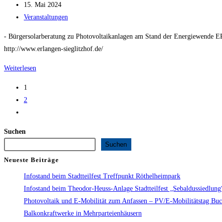
Autor:
Beitrag
15. Mai 2024
veröffentlicht:
Beitrags-
Veranstaltungen
Kategorie:
- Bürgersolarberatung zu Photovoltaikanlagen am Stand der Energiewende ER
http://www.erlangen-sieglitzhof.de/
Sieglitzhofer
Weiterlesen
Bürgerfest
1
2
Zur
nächsten
Suchen
Seite
Suchen
Neueste Beiträge
Infostand beim Stadtteilfest Treffpunkt Röthelheimpark
Infostand beim Theodor-Heuss-Anlage Stadtteilfest „Sebaldussiedlun
Photovoltaik und E-Mobilität zum Anfassen – PV/E-Mobilitätstag Bu
Balkonkraftwerke in Mehrparteienhäusern