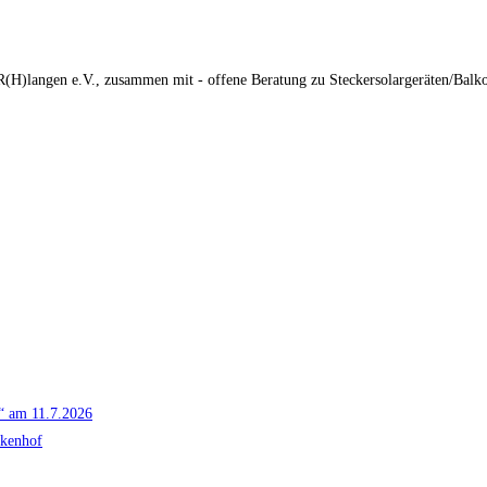
(H)langen e.V., zusammen mit - offene Beratung zu Steckersolargeräten/Balko
g“ am 11.7.2026
ckenhof