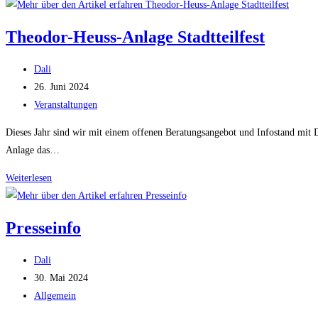
Heroldsberg
Theodor-Heuss-Anlage Stadtteilfest
Beitrags-
Dali
Autor:
Beitrag
26. Juni 2024
veröffentlicht:
Beitrags-
Veranstaltungen
Kategorie:
Dieses Jahr sind wir mit einem offenen Beratungsangebot und Infostand mit 
Anlage das…
Theodor-
Weiterlesen
Heuss-
Anlage
Presseinfo
Stadtteilfest
Beitrags-
Dali
Autor:
Beitrag
30. Mai 2024
veröffentlicht:
Beitrags-
Allgemein
Kategorie: