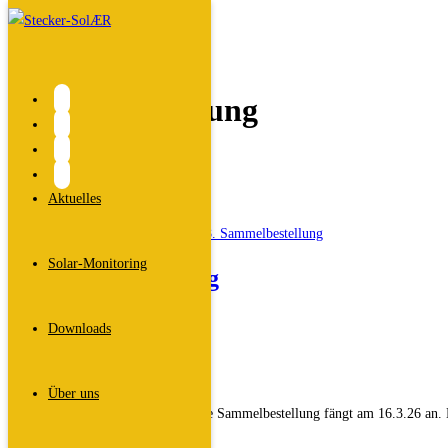
Zum
Inhalt
springen
Sammelbestellung
Start
>
Aktuelles
>
Sammelbestellung
Aktuelles
Solar-Monitoring
8. Sammelbestellung
Beitrags-
Dali
Downloads
Autor:
Beitrag
9. Februar 2026
veröffentlicht:
Beitrags-
Sammelbestellung
Über uns
Kategorie:
Es ist wieder soweit. Unsere nächste Sammelbestellung fängt am 16.3.26 an