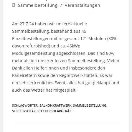
Autor:
veröffentlicht:
Beitrags-
Sammelbestellung
/
Veranstaltungen
Kategorie:
Am 27.7.24 haben wir unsere aktuelle
Sammelbestellung, bestehend aus 45
Einzelbestellungen mit insgesamt 121 Modulen (80%
davon refurbished) und ca. 45kWp
Modulgesamtleistung abgeschlossen. Das sind 80%
mehr als bei unserer letzen Sammelbestellung. Vielen
Dank allen Helfer:innen und insbesondere den
Panelrettern sowie den Regnitzwerkstätten. Es war
ein sehr erfreuliches Event, alles hat gut geklappt und
auch das Wetter hat mitgespielt!
SCHLAGWÖRTER
:
BALKONKRAFTWERK
,
SAMMELBESTELLUNG
,
STECKERSOLAR
,
STECKERSOLARGERÄT