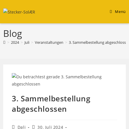
Zum
Inhalt
Menü
springen
Blog
>
2024
>
Juli
>
Veranstaltungen
>
3. Sammelbestellung abgeschlosse
3. Sammelbestellung
abgeschlossen
Beitrags-
Beitrag
Dali
30. Juli 2024