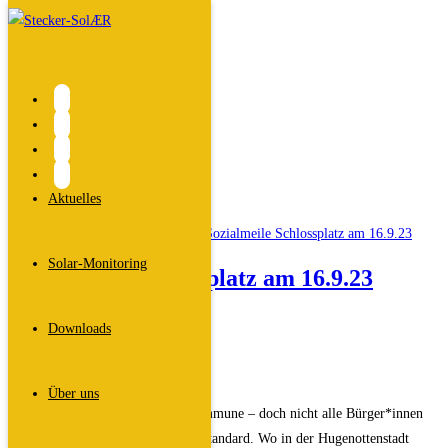
Zum
Inhalt
springen
Schlossplatz
Start
>
Aktuelles
>
Schlossplatz
Aktuelles
Solar-Monitoring
Sozialmeile Schlossplatz am 16.9.23
Beitrags-
Dali
Downloads
Autor:
Beitrag
5. September 2023
veröffentlicht:
Beitrags-
Veranstaltungen
Über uns
Kategorie:
Erlangen ist eine wohlhabende Kommune – doch nicht alle Bürger*innen
profitieren von dem hohen Lebensstandard. Wo in der Hugenottenstadt