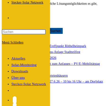
Stecker-Solar Netzwerk
soziale Schieflagen bestehen und welche Lösungsmöglichkeiten es gibt,
darüber informiert und…
Website-
Sozialmeile
Weiterlesen
Schlossplatz
Suchen
am
Suchen
Suche
16.9.23
Neueste Beiträge
Menü
Schließen
Infostand beim Stadtteilfest Treffpunkt Röthelheimpark
umschalten
Infostand beim Theodor-Heuss-Anlage Stadtteilfest
„Sebaldussiedlung“ am 11.7.2026
Aktuelles
Photovoltaik und E-Mobilität zum Anfassen – PV/E-Mobilitätstag
Solar-Monitoring
Buckenhof
Downloads
Balkonkraftwerke in Mehrparteienhäusern
Über uns
Solartag Oberreichenbach – 27.6.26 – 10 bis 16 Uhr – am Dorfplatz
Stecker-Solar Netzwerk
Kategorien
Website-
Suche
Allgemein
umschalten
FAQ